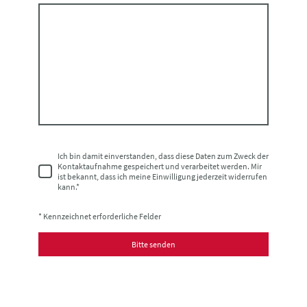
Ich bin damit einverstanden, dass diese Daten zum Zweck der
Kontaktaufnahme gespeichert und verarbeitet werden. Mir
ist bekannt, dass ich meine Einwilligung jederzeit widerrufen
kann.
*
* Kennzeichnet erforderliche Felder
Bitte senden